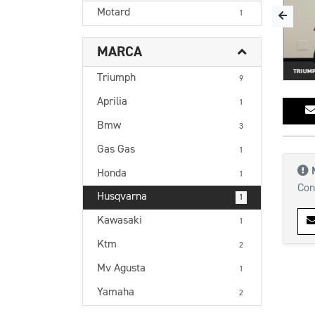
Motard
1
MARCA
Triumph
9
Aprilia
1
Bmw
3
Gas Gas
1
Honda
1
Con
Husqvarna
1
Kawasaki
1
Ktm
2
Mv Agusta
1
Yamaha
2