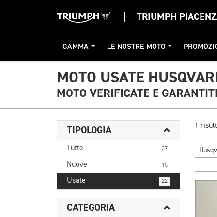
TRIUMPH PIACENZ
GAMMA
LE NOSTRE MOTO
PROMOZI
MOTO USATE HUSQVAR
MOTO VERIFICATE E GARANTIT
1 risult
TIPOLOGIA
Tutte
37
Husq
Nuove
15
Usate
22
CATEGORIA