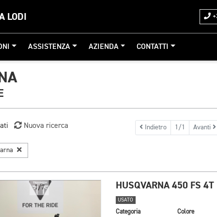
A LODI
+
ONI
ASSISTENZA
AZIENDA
CONTATTI
NA
E
ati
Nuova ricerca
Indietro
1/1
Avanti
varna
HUSQVARNA 450 FS 4T
1/7
USATO
Categoria
Colore