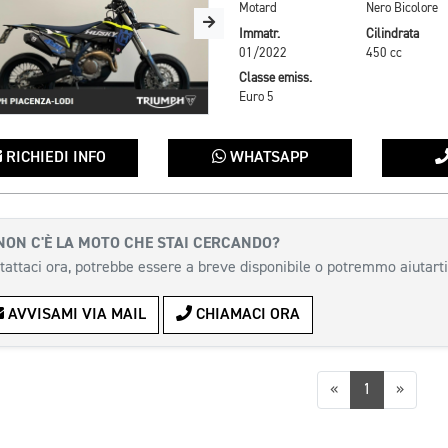
Motard
Nero Bicolore
Immatr.
Cilindrata
01/2022
450 cc
Classe emiss.
Euro 5
RICHIEDI INFO
WHATSAPP
NON C'È LA MOTO CHE STAI CERCANDO?
tattaci ora, potrebbe essere a breve disponibile o potremmo aiutarti
AVVISAMI VIA MAIL
CHIAMACI ORA
Precedente
Succes
«
1
»