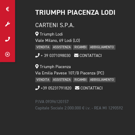
TRIUMPH PIACENZA LODI
CARTENI S.P.A.
Triumph Lodi
Viale Milano, 69 Lodi (LO)
VENDITA
ASSISTENZA
RICAMBI
ABBIGLIAMENTO
+ 39 0371098030
CONTATTACI
Triumph Piacenza
Via Emilia Pavese 107/B Piacenza (PC)
VENDITA
ASSISTENZA
RICAMBI
ABBIGLIAMENTO
+39 05231791820
CONTATTACI
P.IVA 09396120157
Capitale Sociale 2.000.000 € i.v. - REA MI 1290592