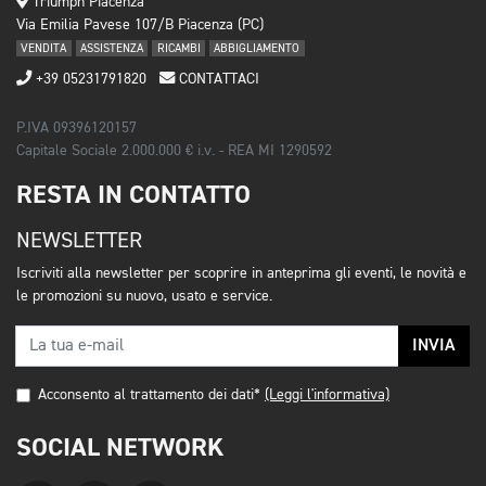
Triumph Piacenza
Via Emilia Pavese 107/B Piacenza (PC)
VENDITA
ASSISTENZA
RICAMBI
ABBIGLIAMENTO
+39 05231791820
CONTATTACI
P.IVA 09396120157
Capitale Sociale 2.000.000 € i.v. - REA MI 1290592
RESTA IN CONTATTO
NEWSLETTER
Iscriviti alla newsletter per scoprire in anteprima gli eventi, le novità e
le promozioni su nuovo, usato e service.
INVIA
Acconsento al trattamento dei dati*
(Leggi l'informativa)
SOCIAL NETWORK