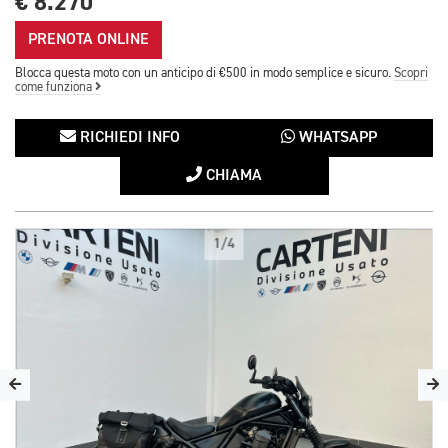
€ 8.270
PRENOTA ONLINE
Blocca questa moto con un anticipo di €500 in modo semplice e sicuro.
Scopri
come funziona
RICHIEDI INFO
WHATSAPP
CHIAMA
1/4