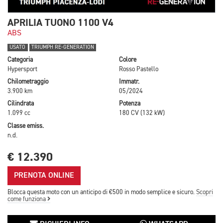
APRILIA TUONO 1100 V4
ABS
USATO
TRIUMPH RE-GENERATION
Categoria
Colore
Hypersport
Rosso Pastello
Chilometraggio
Immatr.
3.900 km
05/2024
Cilindrata
Potenza
1.099 cc
180 CV (132 kW)
Classe emiss.
n.d.
€ 12.390
PRENOTA ONLINE
Blocca questa moto con un anticipo di €500 in modo semplice e sicuro.
Scopri
come funziona