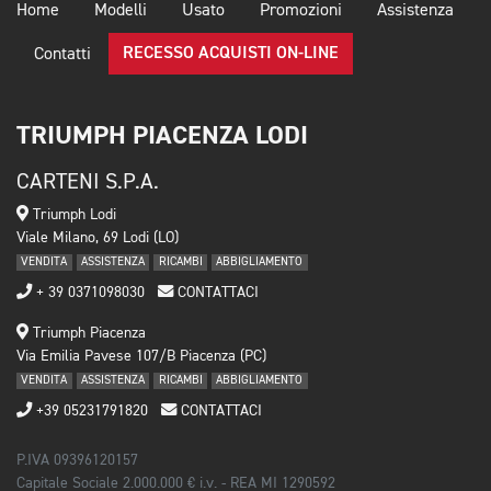
Home
Modelli
Usato
Promozioni
Assistenza
RECESSO ACQUISTI ON-LINE
Contatti
TRIUMPH PIACENZA LODI
CARTENI S.P.A.
Triumph Lodi
Viale Milano, 69 Lodi (LO)
VENDITA
ASSISTENZA
RICAMBI
ABBIGLIAMENTO
+ 39 0371098030
CONTATTACI
Triumph Piacenza
Via Emilia Pavese 107/B Piacenza (PC)
VENDITA
ASSISTENZA
RICAMBI
ABBIGLIAMENTO
+39 05231791820
CONTATTACI
P.IVA 09396120157
Capitale Sociale 2.000.000 € i.v. - REA MI 1290592