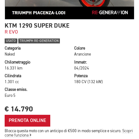
KTM 1290 SUPER DUKE
R EVO
USATO
TRIUMPH RE-GENERATION
Categoria
Colore
Naked
Arancione
Chilometraggio
Immatr.
16.331 km
04/2024
Cilindrata
Potenza
1.301 cc
180 CV (132 kW)
Classe emiss.
Euro 5
€ 14.790
PRENOTA ONLINE
Blocca questa moto con un anticipo di €500 in modo semplice e sicuro.
Scopri
come funziona