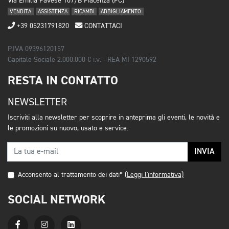
Via Emilia Pavese 107/B Piacenza (PC)
VENDITA
ASSISTENZA
RICAMBI
ABBIGLIAMENTO
+39 05231791820
CONTATTACI
P.IVA 09396120157
Capitale Sociale 2.000.000 € i.v. - REA MI 1290592
RESTA IN CONTATTO
NEWSLETTER
Iscriviti alla newsletter per scoprire in anteprima gli eventi, le novità e
le promozioni su nuovo, usato e service.
INVIA
Acconsento al trattamento dei dati*
(Leggi l'informativa)
SOCIAL NETWORK