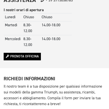
ASSISTENZA
+ 39 3715056785
Sabato
9.00-
14.30-19.00
I nostri orari di apertura
12.30
Lunedì
Chiuso
Chiuso
Domenica
Chiuso
Chiuso
Martedì
8.30-
14.00-18.00
12.00
Mercoledì
8.30-
14.00-18.00
12.00
Giovedì
8.30-
14.00-18.00
PRENOTA OFFICINA
12.00
Venerdì
8.30-
14.00-18.00
12.00
RICHIEDI INFORMAZIONI
Sabato
Chiuso
Chiuso
Il nostro team è a tua disposizione per qualsiasi informazione
Domenica
Chiuso
Chiuso
sui modelli della gamma Triumph, su assistenza, ricambi,
accessori e abbigliamento. Compila il form per inviare la tua
richiesta, ti ricontatteremo a breve!