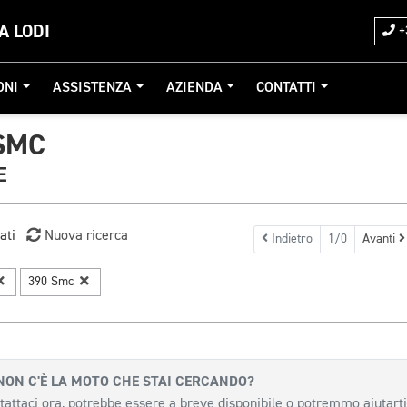
A LODI
+
ONI
ASSISTENZA
AZIENDA
CONTATTI
SMC
E
ati
Nuova ricerca
Indietro
1/0
Avanti
390 Smc
NON C'È LA MOTO CHE STAI CERCANDO?
tattaci ora, potrebbe essere a breve disponibile o potremmo aiutarti