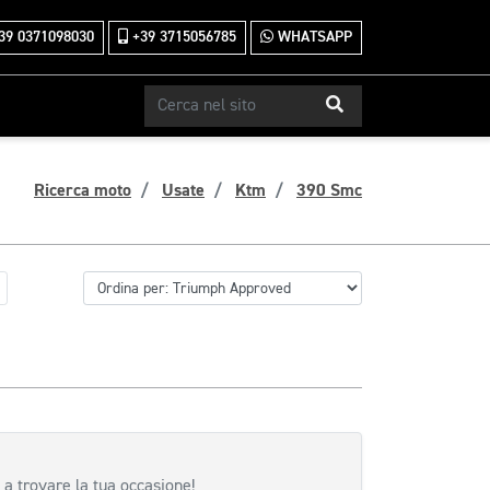
39 0371098030
+39 3715056785
WHATSAPP
Ricerca moto
Usate
Ktm
390 Smc
 a trovare la tua occasione!