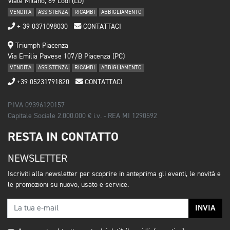
Viale Milano, 69 Lodi (LO)
VENDITA
ASSISTENZA
RICAMBI
ABBIGLIAMENTO
+ 39 0371098030
CONTATTACI
Triumph Piacenza
Via Emilia Pavese 107/B Piacenza (PC)
VENDITA
ASSISTENZA
RICAMBI
ABBIGLIAMENTO
+39 05231791820
CONTATTACI
P.IVA 09396120157
Capitale Sociale 2.000.000 € i.v. - REA MI 1290592
RESTA IN CONTATTO
NEWSLETTER
Iscriviti alla newsletter per scoprire in anteprima gli eventi, le novità e
le promozioni su nuovo, usato e service.
INVIA