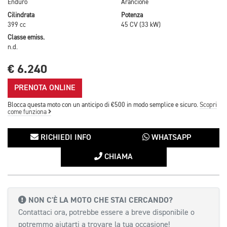
Enduro
Arancione
Cilindrata
Potenza
399 cc
45 CV (33 kW)
Classe emiss.
n.d.
€ 6.240
PRENOTA ONLINE
Blocca questa moto con un anticipo di €500 in modo semplice e sicuro.
Scopri
come funziona
RICHIEDI INFO
WHATSAPP
CHIAMA
NON C'È LA MOTO CHE STAI CERCANDO?
Contattaci ora, potrebbe essere a breve disponibile o
potremmo aiutarti a trovare la tua occasione!