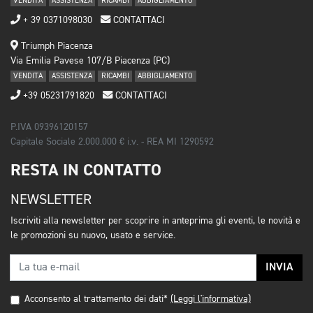
VENDITA
ASSISTENZA
RICAMBI
ABBIGLIAMENTO
+ 39 0371098030
CONTATTACI
Triumph Piacenza
Via Emilia Pavese 107/B Piacenza (PC)
VENDITA
ASSISTENZA
RICAMBI
ABBIGLIAMENTO
+39 05231791820
CONTATTACI
P.IVA 09396120157
Capitale Sociale 2.000.000 € i.v. - REA MI 1290592
RESTA IN CONTATTO
NEWSLETTER
Iscriviti alla newsletter per scoprire in anteprima gli eventi, le novità e
le promozioni su nuovo, usato e service.
INVIA
Acconsento al trattamento dei dati*
(Leggi l'informativa)