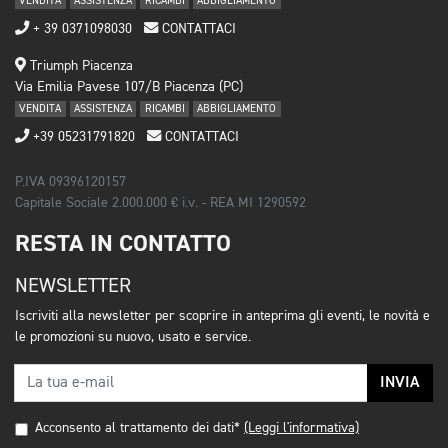
VENDITA
ASSISTENZA
RICAMBI
ABBIGLIAMENTO
+ 39 0371098030
CONTATTACI
Triumph Piacenza
Via Emilia Pavese 107/B Piacenza (PC)
VENDITA
ASSISTENZA
RICAMBI
ABBIGLIAMENTO
+39 05231791820
CONTATTACI
P.IVA 09396120157
Capitale Sociale 2.000.000 € i.v. - REA MI 1290592
RESTA IN CONTATTO
NEWSLETTER
Iscriviti alla newsletter per scoprire in anteprima gli eventi, le novità e
le promozioni su nuovo, usato e service.
INVIA
Acconsento al trattamento dei dati*
(Leggi l'informativa)