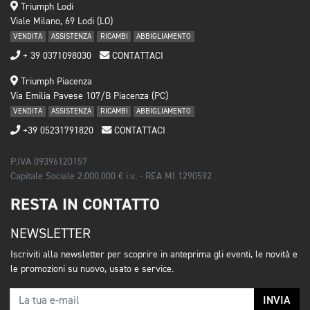
Triumph Lodi
Viale Milano, 69 Lodi (LO)
VENDITA
ASSISTENZA
RICAMBI
ABBIGLIAMENTO
+ 39 0371098030
CONTATTACI
Triumph Piacenza
Via Emilia Pavese 107/B Piacenza (PC)
VENDITA
ASSISTENZA
RICAMBI
ABBIGLIAMENTO
+39 05231791820
CONTATTACI
P.IVA 09396120157
Capitale Sociale 2.000.000 € i.v. - REA MI 1290592
RESTA IN CONTATTO
NEWSLETTER
Iscriviti alla newsletter per scoprire in anteprima gli eventi, le novità e
le promozioni su nuovo, usato e service.
INVIA