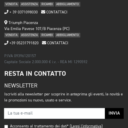
VENDITA
ASSISTENZA
RICAMBI
ABBIGLIAMENTO
+ 39 0371098030
CONTATTACI
Triumph Piacenza
Via Emilia Pavese 107/B Piacenza (PC)
VENDITA
ASSISTENZA
RICAMBI
ABBIGLIAMENTO
+39 05231791820
CONTATTACI
P.IVA 09396120157
Capitale Sociale 2.000.000 € i.v. - REA MI 1290592
RESTA IN CONTATTO
NEWSLETTER
Iscriviti alla newsletter per scoprire in anteprima gli eventi, le novità e
le promozioni su nuovo, usato e service.
INVIA
Acconsento al trattamento dei dati*
(Leggi l'informativa)