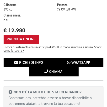
Cilindrata
Potenza
693 cc
79 CV (58 kW)
Classe emiss.
n.d.
€ 12.980
PRENOTA ONLINE
Blocca questa moto con un anticipo di €500 in modo semplice e sicuro.
Scopri
come funziona
RICHIEDI INFO
WHATSAPP
CHIAMA
NON C'È LA MOTO CHE STAI CERCANDO?
Contattaci ora, potrebbe essere a breve disponibile o
potremmo aiutarti a trovare la tua occasione!