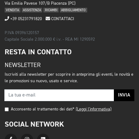
Via Emilia Pavese 107/B Piacenza (PC)
VENDITA
ASSISTENZA
RICAMBI
ABBIGLIAMENTO
+39 05231791820
CONTATTACI
P.IVA 09396120157
Capitale Sociale 2.000.000 € i.v. - REA MI 1290592
RESTA IN CONTATTO
NEWSLETTER
Iscriviti alla newsletter per scoprire in anteprima gli eventi, le novità e
le promozioni su nuovo, usato e service.
INVIA
Acconsento al trattamento dei dati*
(Leggi l'informativa)
SOCIAL NETWORK