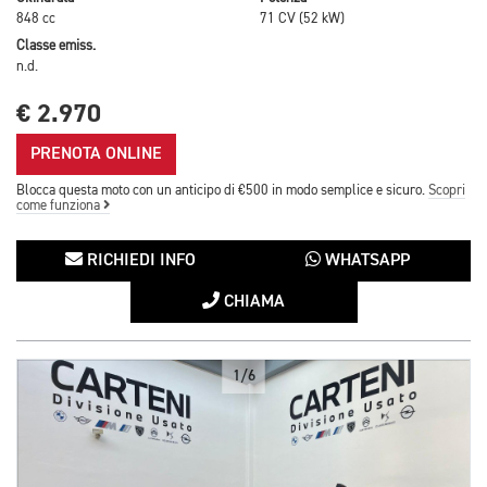
848 cc
71 CV (52 kW)
Classe emiss.
n.d.
€ 2.970
PRENOTA ONLINE
Blocca questa moto con un anticipo di €500 in modo semplice e sicuro.
Scopri
come funziona
RICHIEDI INFO
WHATSAPP
CHIAMA
1/6