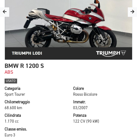
BMW R 1200 S
ABS
USATO
Categoria
Colore
Sport Tourer
Rosso Bicolore
Chilometraggio
Immatr.
68.600 km
03/2007
Cilindrata
Potenza
1.170 cc
122 CV (90 kW)
Classe emiss.
Euro 3