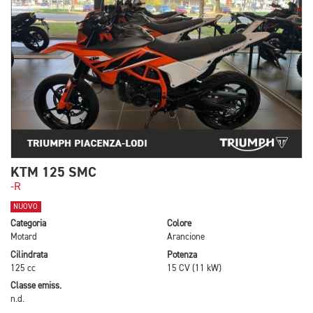
KTM 125 SMC
-R
NUOVO
Categoria
Colore
Motard
Arancione
Cilindrata
Potenza
125 cc
15 CV (11 kW)
Classe emiss.
n.d.