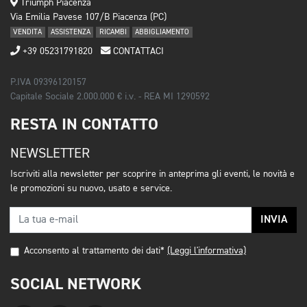
Triumph Piacenza
Via Emilia Pavese 107/B Piacenza (PC)
VENDITA
ASSISTENZA
RICAMBI
ABBIGLIAMENTO
+39 05231791820
CONTATTACI
P.IVA 09396120157
Capitale Sociale 2.000.000 € i.v. - REA MI 1290592
RESTA IN CONTATTO
NEWSLETTER
Iscriviti alla newsletter per scoprire in anteprima gli eventi, le novità e
le promozioni su nuovo, usato e service.
INVIA
Acconsento al trattamento dei dati*
(Leggi l'informativa)
SOCIAL NETWORK