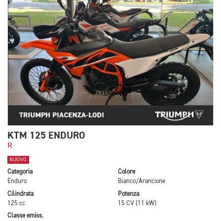
KTM 125 ENDURO
R
NUOVO
Categoria
Colore
Enduro
Bianco/Arancione
Cilindrata
Potenza
125 cc
15 CV (11 kW)
Classe emiss.